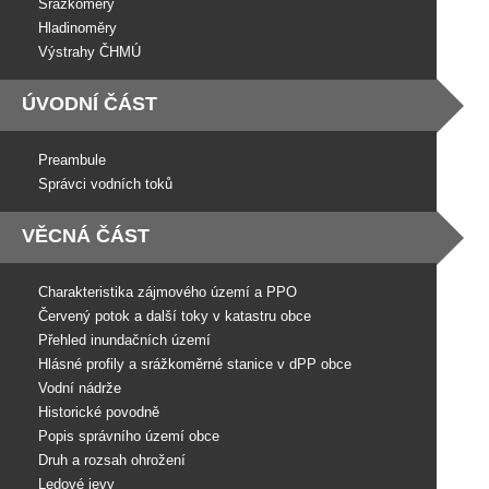
Srážkoměry
Hladinoměry
Výstrahy ČHMÚ
ÚVODNÍ ČÁST
Preambule
Správci vodních toků
VĚCNÁ ČÁST
Charakteristika zájmového území a PPO
Červený potok a další toky v katastru obce
Přehled inundačních území
Hlásné profily a srážkoměrné stanice v dPP obce
Vodní nádrže
Historické povodně
Popis správního území obce
Druh a rozsah ohrožení
Ledové jevy