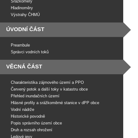
Srážkoměry
Hladinoměry
Výstrahy ČHMÚ
ÚVODNÍ ČÁST
Preambule
Správci vodních toků
VĚCNÁ ČÁST
Charakteristika zájmového území a PPO
Červený potok a další toky v katastru obce
Přehled inundačních území
Hlásné profily a srážkoměrné stanice v dPP obce
Vodní nádrže
Historické povodně
Popis správního území obce
Druh a rozsah ohrožení
Ledové jevy