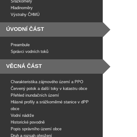
Srážkoměry
Hladinoměry
Výstrahy ČHMÚ
ÚVODNÍ ČÁST
Preambule
Správci vodních toků
VĚCNÁ ČÁST
Charakteristika zájmového území a PPO
Červený potok a další toky v katastru obce
Přehled inundačních území
Hlásné profily a srážkoměrné stanice v dPP
obce
Vodní nádrže
Historické povodně
Popis správního území obce
Druh a rozsah ohrožení