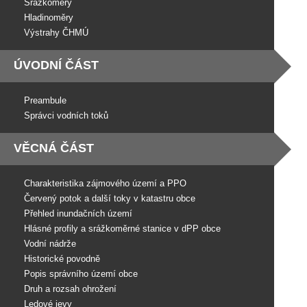
Srážkoměry
Hladinoměry
Výstrahy ČHMÚ
ÚVODNÍ ČÁST
Preambule
Správci vodních toků
VĚCNÁ ČÁST
Charakteristika zájmového území a PPO
Červený potok a další toky v katastru obce
Přehled inundačních území
Hlásné profily a srážkoměrné stanice v dPP obce
Vodní nádrže
Historické povodně
Popis správního území obce
Druh a rozsah ohrožení
Ledové jevy